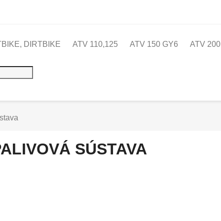
TBIKE, DIRTBIKE
ATV 110,125
ATV 150 GY6
ATV 200
stava
PALIVOVÁ SÚSTAVA