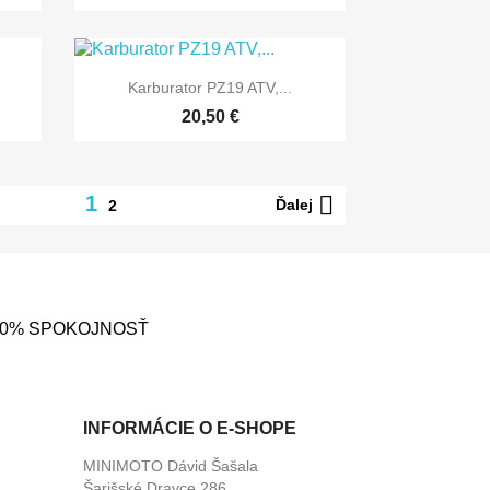

Rýchly náhľad
Karburator PZ19 ATV,...
20,50 €

1
Ďalej
2
00% SPOKOJNOSŤ
INFORMÁCIE O E-SHOPE
MINIMOTO Dávid Šašala
Šarišské Dravce 286