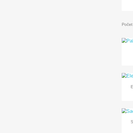
Počet
E
S