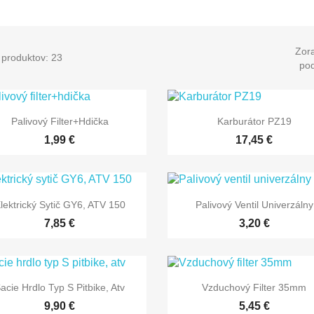
Zora
 produktov: 23
pod


Rýchly náhľad
Rýchly náhľad
Palivový Filter+hdička
Karburátor PZ19
1,99 €
17,45 €


Rýchly náhľad
Rýchly náhľad
lektrický Sytič GY6, ATV 150
Palivový Ventil Univerzálny
7,85 €
3,20 €


Rýchly náhľad
Rýchly náhľad
acie Hrdlo Typ S Pitbike, Atv
Vzduchový Filter 35mm
9,90 €
5,45 €