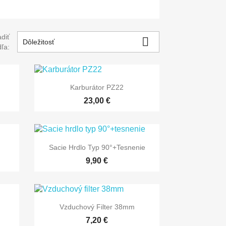
diť

Dôležitosť
ľa:

Rýchly náhľad
Karburátor PZ22
23,00 €

Rýchly náhľad
Sacie Hrdlo Typ 90°+tesnenie
9,90 €

Rýchly náhľad
Vzduchový Filter 38mm
7,20 €