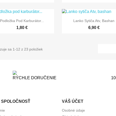


Rýchly náhľad
Rýchly náhľad
Podložka Pod Karburátor...
Lanko Sytiča Atv, Bashan
1,80 €
6,90 €
zuje sa 1-12 z 23 položiek
RÝCHLE DORUČENIE
1
 SPOLOČNOSŤ
VÁŠ ÚČET
nie
Osobné údaje