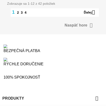
Zobrazuje sa 1-12 z 42 položiek

1
Ďalej
2
3
4

Naspäť hore
BEZPEČNÁ PLATBA
RÝCHLE DORUČENIE
100% SPOKOJNOSŤ

PRODUKTY