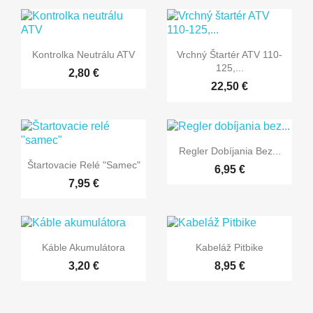


Rýchly náhľad
Rýchly náhľad
Kontrolka Neutrálu ATV
Vrchný Štartér ATV 110-
125,...
2,80 €
22,50 €

Rýchly náhľad
Regler Dobíjania Bez...

Rýchly náhľad
Štartovacie Relé "samec"
6,95 €
7,95 €


Rýchly náhľad
Rýchly náhľad
Káble Akumulátora
Kabeláž Pitbike
3,20 €
8,95 €