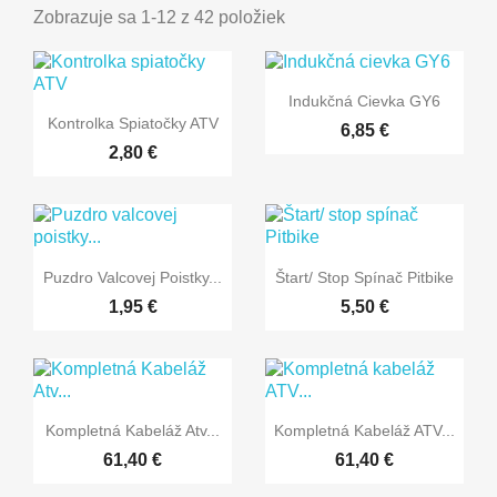
Zobrazuje sa 1-12 z 42 položiek

Rýchly náhľad
Indukčná Cievka GY6

Rýchly náhľad
Kontrolka Spiatočky ATV
6,85 €
2,80 €


Rýchly náhľad
Rýchly náhľad
Puzdro Valcovej Poistky...
Štart/ Stop Spínač Pitbike
1,95 €
5,50 €


Rýchly náhľad
Rýchly náhľad
Kompletná Kabeláž Atv...
Kompletná Kabeláž ATV...
61,40 €
61,40 €