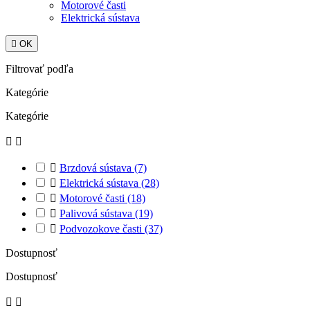
Motorové časti
Elektrická sústava

OK
Filtrovať podľa
Kategórie
Kategórie



Brzdová sústava
(7)

Elektrická sústava
(28)

Motorové časti
(18)

Palivová sústava
(19)

Podvozokove časti
(37)
Dostupnosť
Dostupnosť

