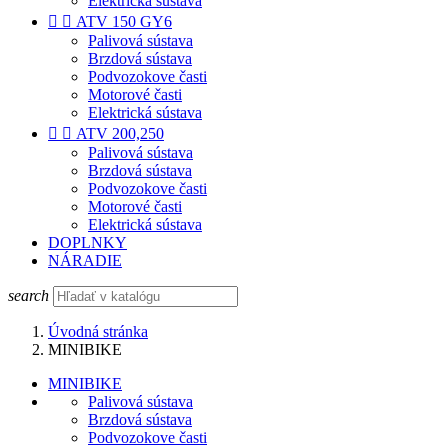
Elektrická sústava


ATV 150 GY6
Palivová sústava
Brzdová sústava
Podvozokove časti
Motorové časti
Elektrická sústava


ATV 200,250
Palivová sústava
Brzdová sústava
Podvozokove časti
Motorové časti
Elektrická sústava
DOPLNKY
NÁRADIE
search
Úvodná stránka
MINIBIKE
MINIBIKE
Palivová sústava
Brzdová sústava
Podvozokove časti