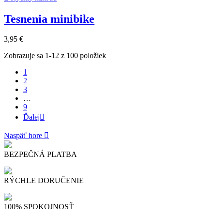
Tesnenia minibike
3,95 €
Zobrazuje sa 1-12 z 100 položiek
1
2
3
…
9
Ďalej

Naspäť hore

BEZPEČNÁ PLATBA
RÝCHLE DORUČENIE
100% SPOKOJNOSŤ