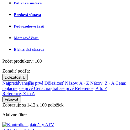
Palivová sústava
Brzdová sústava
Podvozokove časti
Motorové časti
Elektrická sústava
Počet produktov: 100
Zoradiť podľa:
Dôležitosť

Najpredávanejšie prvé
Dôležitosť
Názov: A - Z
Názov: Z - A
Cena:
najlacnejšie prvé
Cena: najdrahšie prvé
Reference, A to Z
Reference, Z to A
Filtrovať
Zobrazuje sa 1-12 z 100 položiek
Aktívne filtre