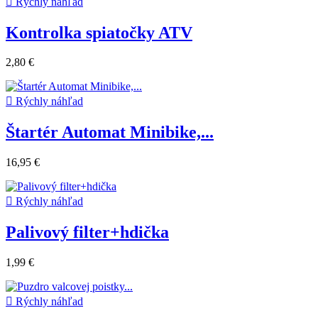

Rýchly náhľad
Kontrolka spiatočky ATV
2,80 €

Rýchly náhľad
Štartér Automat Minibike,...
16,95 €

Rýchly náhľad
Palivový filter+hdička
1,99 €

Rýchly náhľad