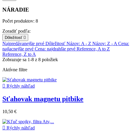
NÁRADIE
Počet produktov: 8
Zoradiť podľa:
Dôležitosť

Najpredávanejšie prvé
Dôležitosť
Názov: A - Z
Názov: Z - A
Cena:
najlacnejšie prvé
Cena: najdrahšie prvé
Reference, A to Z
Reference, Z to A
Zobrazuje sa 1-8 z 8 položiek
Aktívne filtre

Rýchly náhľad
Sťahovak magnetu pitbike
10,50 €

Rýchly náhľad