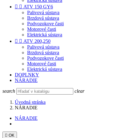
Elektrická sústava


ATV 150 GY6
Palivová sústava
Brzdová sústava
Podvozokove časti
Motorové časti
Elektrická sústava


ATV 200,250
Palivová sústava
Brzdová sústava
Podvozokove časti
Motorové časti
Elektrická sústava
DOPLNKY
NÁRADIE
search
clear
Úvodná stránka
NÁRADIE
NÁRADIE

OK