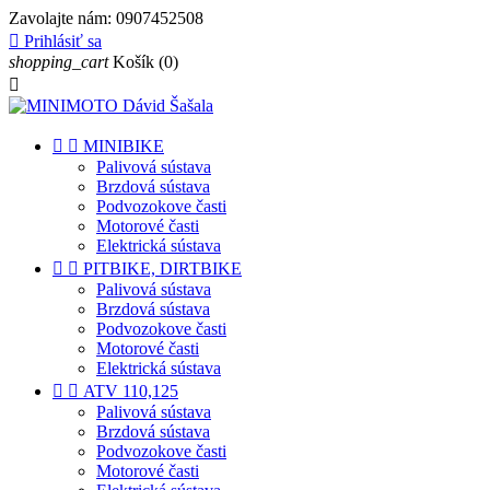
Zavolajte nám:
0907452508

Prihlásiť sa
shopping_cart
Košík
(0)



MINIBIKE
Palivová sústava
Brzdová sústava
Podvozokove časti
Motorové časti
Elektrická sústava


PITBIKE, DIRTBIKE
Palivová sústava
Brzdová sústava
Podvozokove časti
Motorové časti
Elektrická sústava


ATV 110,125
Palivová sústava
Brzdová sústava
Podvozokove časti
Motorové časti