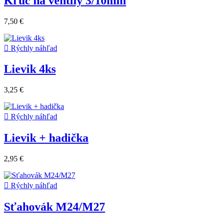
Kľuč na ventily 3/10mm
7,50 €

Rýchly náhľad
Lievik 4ks
3,25 €

Rýchly náhľad
Lievik + hadička
2,95 €

Rýchly náhľad
Sťahovák M24/M27