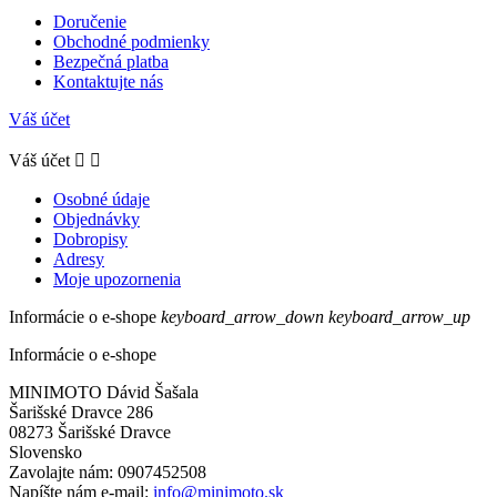
Doručenie
Obchodné podmienky
Bezpečná platba
Kontaktujte nás
Váš účet
Váš účet


Osobné údaje
Objednávky
Dobropisy
Adresy
Moje upozornenia
Informácie o e-shope
keyboard_arrow_down
keyboard_arrow_up
Informácie o e-shope
MINIMOTO Dávid Šašala
Šarišské Dravce 286
08273 Šarišské Dravce
Slovensko
Zavolajte nám:
0907452508
Napíšte nám e-mail:
info@minimoto.sk