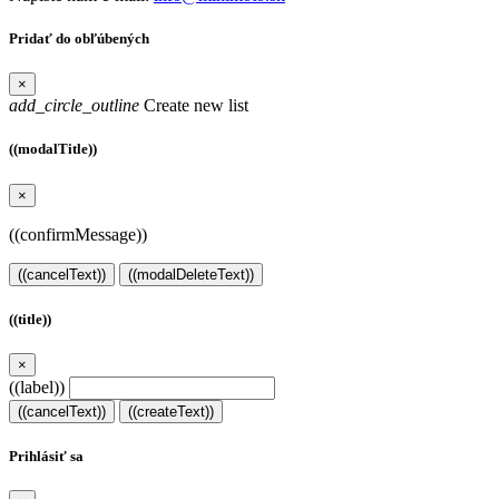
Pridať do obľúbených
×
add_circle_outline
Create new list
((modalTitle))
×
((confirmMessage))
((cancelText))
((modalDeleteText))
((title))
×
((label))
((cancelText))
((createText))
Prihlásiť sa