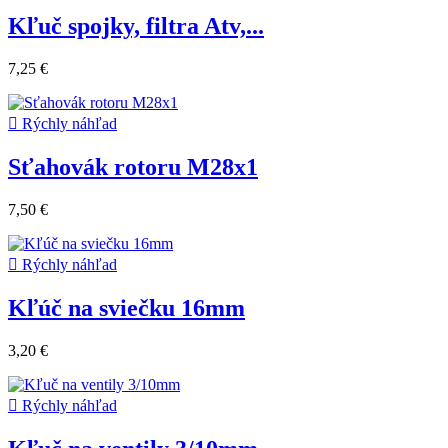
Kľuč spojky, filtra Atv,...
7,25 €

Rýchly náhľad
Sťahovák rotoru M28x1
7,50 €

Rýchly náhľad
Kľúč na sviečku 16mm
3,20 €

Rýchly náhľad