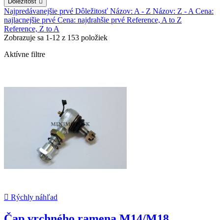
Dôležitosť

Najpredávanejšie prvé
Dôležitosť
Názov: A - Z
Názov: Z - A
Cena:
najlacnejšie prvé
Cena: najdrahšie prvé
Reference, A to Z
Reference, Z to A
Zobrazuje sa 1-12 z 153 položiek
Aktívne filtre

Rýchly náhľad
Čap vrchného ramena M14/M18