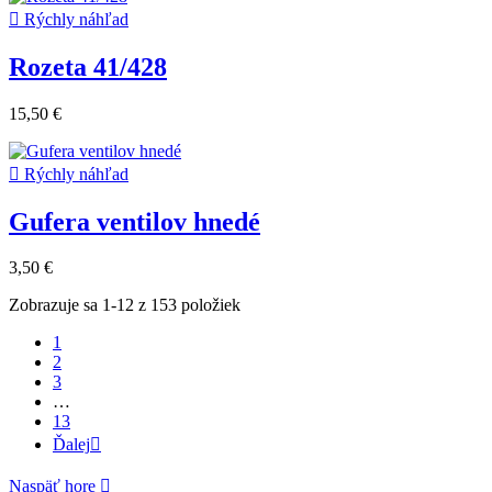

Rýchly náhľad
Rozeta 41/428
15,50 €

Rýchly náhľad
Gufera ventilov hnedé
3,50 €
Zobrazuje sa 1-12 z 153 položiek
1
2
3
…
13
Ďalej

Naspäť hore
