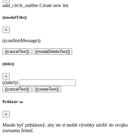
add_circle_outline
Create new list
((modalTitle))
×
((confirmMessage))
((cancelText))
((modalDeleteText))
((title))
×
((label))
((cancelText))
((createText))
Prihlásiť sa
×
Musíte byť prihlásený, aby ste si mohli výrobky uložiť do svojho
zoznamu želaní.