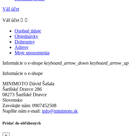
Váš účet
Váš účet


Osobné údaje
Objednávky
Dobropisy
Adresy
Moje upozornenia
Informácie o e-shope
keyboard_arrow_down
keyboard_arrow_up
Informácie o e-shope
MINIMOTO Dávid Šašala
Šarišské Dravce 286
08273 Šarišské Dravce
Slovensko
Zavolajte nám:
0907452508
Napíšte nám e-mail:
info@minimoto.sk
Pridať do obľúbených
×