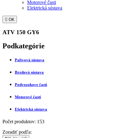
Motorové časti
Elektrická sústava

OK
ATV 150 GY6
Podkategórie
Palivová sústava
Brzdová sústava
Podvozokove časti
Motorové časti
Elektrická sústava
Počet produktov: 153
Zoradiť podľa: