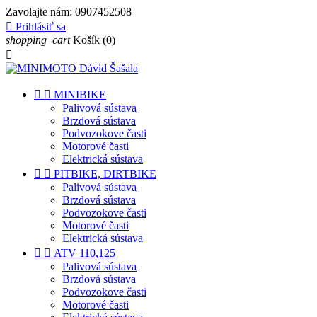
Zavolajte nám:
0907452508

Prihlásiť sa
shopping_cart
Košík
(0)



MINIBIKE
Palivová sústava
Brzdová sústava
Podvozokove časti
Motorové časti
Elektrická sústava


PITBIKE, DIRTBIKE
Palivová sústava
Brzdová sústava
Podvozokove časti
Motorové časti
Elektrická sústava


ATV 110,125
Palivová sústava
Brzdová sústava
Podvozokove časti
Motorové časti