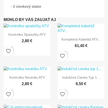
- 2 cievkový stator
MOHLO BY VÁS ZAUJAŤ AJ

Rýchly náhľad
Kontrolka Spiatočky ATV

Rýchly náhľad
Kompletná Kabeláž ATV...
2,80 €
61,40 €
favorite_border
favorite_border


Rýchly náhľad
Rýchly náhľad
Kontrolka Neutrálu ATV
Indukčná Cievka Typ 1...
2,80 €
6,50 €
favorite_border
favorite_border