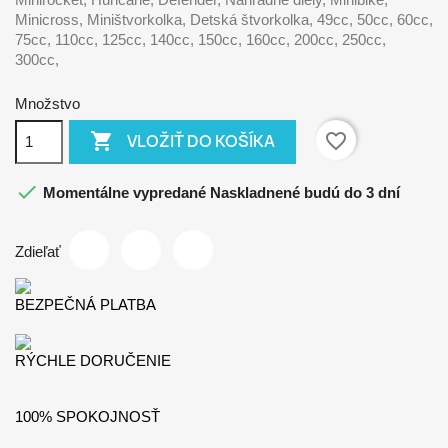
Minicross, Miništvorkolka, Detská štvorkolka, 49cc, 50cc, 60cc,
75cc, 110cc, 125cc, 140cc, 150cc, 160cc, 200cc, 250cc,
300cc,
Množstvo

favorite_border
VLOŽIŤ DO KOŠÍKA

Momentálne vypredané Naskladnené budú do 3 dní
Zdieľať
BEZPEČNÁ PLATBA
RÝCHLE DORUČENIE
100% SPOKOJNOSŤ