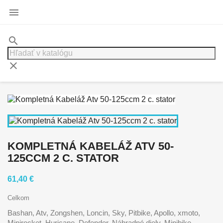

search
clear
KOMPLETNÁ KABELÁŽ ATV 50-
125CCM 2 C. STATOR
61,40 €
Celkom
Bashan, Atv, Zongshen, Loncin, Sky, Pitbike, Apollo, xmoto,
Minirocket, Huricane, Defender, Náhradné diely, Minibike,