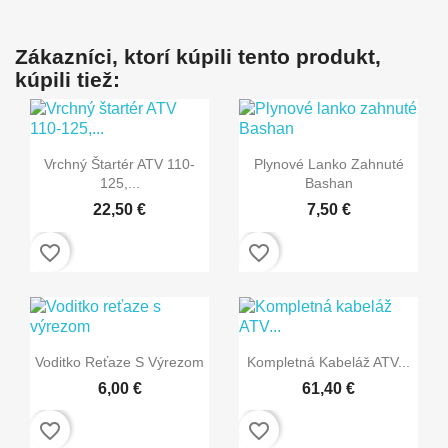
Zákazníci, ktorí kúpili tento produkt,
kúpili tiež:


Rýchly náhľad
Rýchly náhľad
Vrchný Štartér ATV 110-
Plynové Lanko Zahnuté
125,...
Bashan
22,50 €
7,50 €
favorite_border
favorite_border


Rýchly náhľad
Rýchly náhľad
Voditko Reťaze S Výrezom
Kompletná Kabeláž ATV...
6,00 €
61,40 €
favorite_border
favorite_border