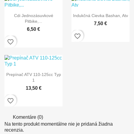


Rýchly náhľad
Rýchly náhľad
Cdi Jednozásuvkové
Indukčná Cievka Bashan, Atv
Pitbike,...
7,50 €
6,50 €
favorite_border
favorite_border

Rýchly náhľad
Prepínač ATV 110-125cc Typ
1
13,50 €
favorite_border
Komentáre (0)
Na tento produkt momentálne nie je pridaná žiadna
recenzia.