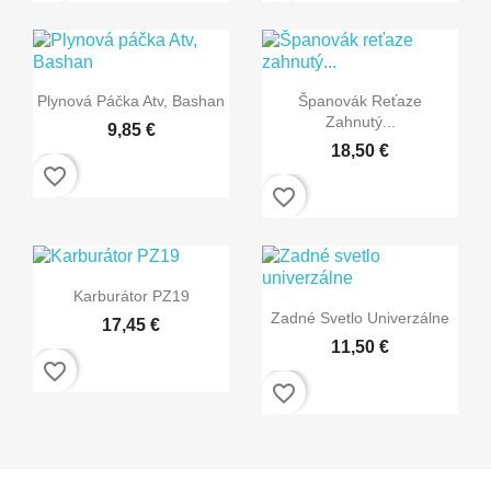


Rýchly náhľad
Rýchly náhľad
Plynová Páčka Atv, Bashan
Španovák Reťaze
Zahnutý...
9,85 €
18,50 €
favorite_border
favorite_border

Rýchly náhľad
Karburátor PZ19

Rýchly náhľad
Zadné Svetlo Univerzálne
17,45 €
11,50 €
favorite_border
favorite_border