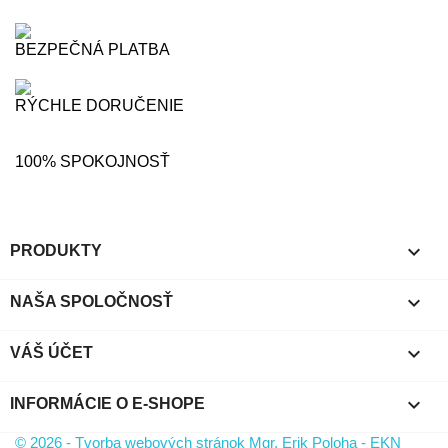
BEZPEČNÁ PLATBA
RÝCHLE DORUČENIE
100% SPOKOJNOSŤ

PRODUKTY

NAŠA SPOLOČNOSŤ

VÁŠ ÚČET
keyboard_arrow_down
INFORMÁCIE O E-SHOPE
© 2026 - Tvorba webových stránok Mgr. Erik Poloha - EKN