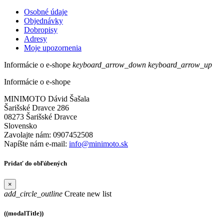
Osobné údaje
Objednávky
Dobropisy
Adresy
Moje upozornenia
Informácie o e-shope
keyboard_arrow_down
keyboard_arrow_up
Informácie o e-shope
MINIMOTO Dávid Šašala
Šarišské Dravce 286
08273 Šarišské Dravce
Slovensko
Zavolajte nám:
0907452508
Napíšte nám e-mail:
info@minimoto.sk
Pridať do obľúbených
×
add_circle_outline
Create new list
((modalTitle))