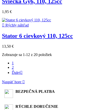
Sviečka Gy6, 110, 125cc
1,95 €

Rýchly náhľad
Stator 6 cievkový 110, 125cc
13,50 €
Zobrazuje sa 1-12 z 20 položiek
1
2
Ďalej

Naspäť hore

BEZPEČNÁ PLATBA
RÝCHLE DORUČENIE