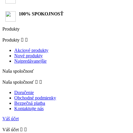
100% SPOKOJNOSŤ
Produkty
Produkty


Akciové produkty
Nové produkty
Najpredávanejšie
Naša spoločnosť
Naša spoločnosť


Doručenie
Obchodné podmienky
Bezpečná platba
Kontaktujte nás
Váš účet
Váš účet

