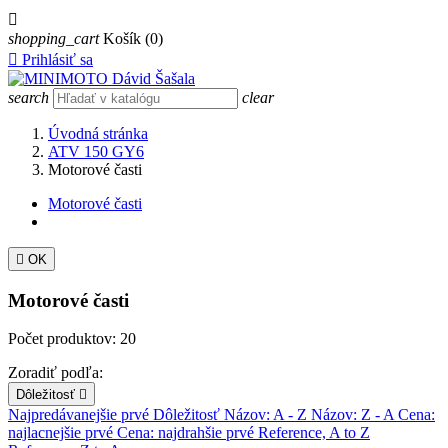

shopping_cart
Košík
(0)

Prihlásiť sa
search
clear
Úvodná stránka
ATV 150 GY6
Motorové časti
Motorové časti

OK
Motorové časti
Počet produktov: 20
Zoradiť podľa:
Dôležitosť

Najpredávanejšie prvé
Dôležitosť
Názov: A - Z
Názov: Z - A
Cena:
najlacnejšie prvé
Cena: najdrahšie prvé
Reference, A to Z