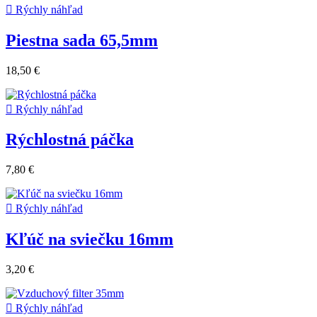

Rýchly náhľad
Piestna sada 65,5mm
18,50 €

Rýchly náhľad
Rýchlostná páčka
7,80 €

Rýchly náhľad
Kľúč na sviečku 16mm
3,20 €

Rýchly náhľad