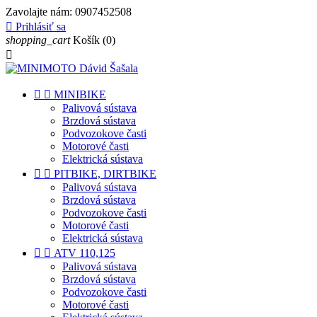
Zavolajte nám:
0907452508

Prihlásiť sa
shopping_cart
Košík
(0)



MINIBIKE
Palivová sústava
Brzdová sústava
Podvozokove časti
Motorové časti
Elektrická sústava


PITBIKE, DIRTBIKE
Palivová sústava
Brzdová sústava
Podvozokove časti
Motorové časti
Elektrická sústava


ATV 110,125
Palivová sústava
Brzdová sústava
Podvozokove časti
Motorové časti