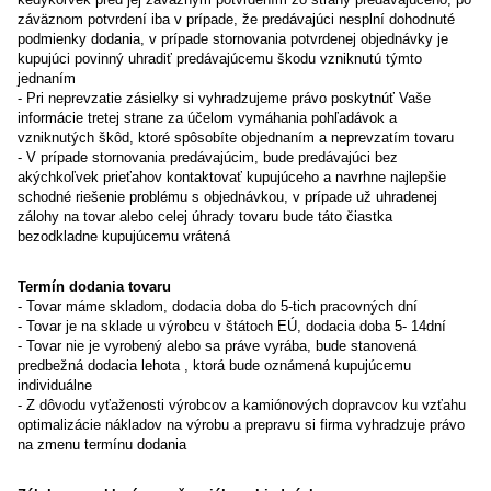
záväznom potvrdení iba v prípade, že predávajúci nesplní dohodnuté
podmienky dodania, v prípade stornovania potvrdenej objednávky je
kupujúci povinný uhradiť predávajúcemu škodu vzniknutú týmto
jednaním
- Pri neprevzatie zásielky si vyhradzujeme právo poskytnúť Vaše
informácie tretej strane za účelom vymáhania pohľadávok a
vzniknutých škôd, ktoré spôsobíte objednaním a neprevzatím tovaru
- V prípade stornovania predávajúcim, bude predávajúci bez
akýchkoľvek prieťahov kontaktovať kupujúceho a navrhne najlepšie
schodné riešenie problému s objednávkou, v prípade už uhradenej
zálohy na tovar alebo celej úhrady tovaru bude táto čiastka
bezodkladne kupujúcemu vrátená
Termín dodania tovaru
- Tovar máme skladom, dodacia doba do 5-tich pracovných dní
- Tovar je na sklade u výrobcu v štátoch EÚ, dodacia doba 5- 14dní
- Tovar nie je vyrobený alebo sa práve vyrába, bude stanovená
predbežná dodacia lehota , ktorá bude oznámená kupujúcemu
individuálne
- Z dôvodu vyťaženosti výrobcov a kamiónových dopravcov ku vzťahu
optimalizácie nákladov na výrobu a prepravu si firma vyhradzuje právo
na zmenu termínu dodania