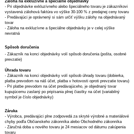
Záloha na exkluzívne a špeciálne objednávky
- Pri objednávke exkluzívneho alebo špeciálneho tovaru je zákazníkovi
vystavená zálohová faktúra vo výške 30-100 % z predajnej ceny tovaru
- Predávajúci je oprávnený si sám určiť výšku zálohy na objednávaný
tovar
- Záloha na exkluzívne a špeciálne objednávky je v celej výške
nevratná
Spôsob doručenia
- Zákazník na konci objednávky volí spôsob doručenia (pošta, osobné
prevzatie)
Úhrada tovaru
- Zákazník na konci objednávky volí spôsob úhrady tovaru (dobierka,
platba prevodom na náš účet, platba v hotovosti oproti prevzatie tovaru)
- Pri platbe prevodom na účet predávajúceho, je objednaný tovar
kupujúcemu zaslaný po pripísania plnej čiastky na účet (variabilný
symbol je číslo objednávky)
Záruka
- Výrobca, predávajúci plne zodpovedá za skryté výrobné a materiálové
chyby podľa Občianskeho zákonníka alebo Obchodného zákonníka
- Záručná doba u nového tovaru je 24 mesiacov od dátumu zakúpenia
tovaru