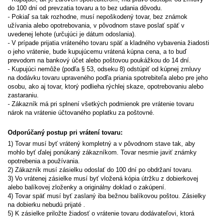
do 100 dní od prevzatia tovaru a to bez udania dôvodu.
- Pokiaľ sa tak rozhodne, musí nepoškodený tovar, bez známok
užívania alebo opotrebovania, v pôvodnom stave poslať späť v
uvedenej lehote (určujúci je dátum odoslania).
- V prípade prijatia vráteného tovaru späť a kladného vybavenia žiadosti
o jeho vrátenie, bude kupujúcemu vrátená kúpna cena, a to buď
prevodom na bankový účet alebo poštovou poukážkou do 14 dní.
- Kupujúci nemôže (podľa § 53, odseku 8) odstúpiť od kúpnej zmluvy
na dodávku tovaru upraveného podľa priania spotrebiteľa alebo pre jeho
osobu, ako aj tovar, ktorý podlieha rýchlej skaze, opotrebovaniu alebo
zastaraniu.
- Zákazník má pri splnení všetkých podmienok pre vrátenie tovaru
nárok na vrátenie účtovaného poplatku za poštovné.
Odporúčaný postup pri vrátení tovaru:
1) Tovar musí byť vrátený kompletný a v pôvodnom stave tak, aby
mohlo byť ďalej ponúkaný zákazníkom. Tovar nesmie javiť známky
opotrebenia a používania.
2) Zákazník musí zásielku odoslať do 100 dní po obdržaní tovaru.
3) Vo vrátenej zásielke musí byť vložená kópia útržku z dobierkovej
alebo balíkovej zloženky a originálny doklad o zakúpení.
4) Tovar späť musí byť zaslaný iba bežnou balíkovou poštou. Zásielky
na dobierku nebudú prijaté .
5) K zásielke priložte žiadosť o vrátenie tovaru dodávateľovi, ktorá