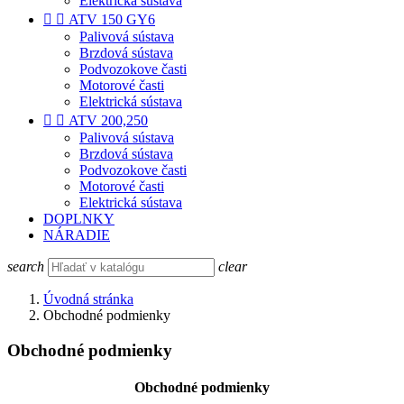
Elektrická sústava


ATV 150 GY6
Palivová sústava
Brzdová sústava
Podvozokove časti
Motorové časti
Elektrická sústava


ATV 200,250
Palivová sústava
Brzdová sústava
Podvozokove časti
Motorové časti
Elektrická sústava
DOPLNKY
NÁRADIE
search
clear
Úvodná stránka
Obchodné podmienky
Obchodné podmienky
Obchodné podmienky