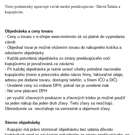
Tieto podmienky upravujú vzťah medzi predávajúcim -
Dávid Šašala a
kupujúcim.
Objednávka a ceny tovaru
- Ceny u tovaru v e-shope www.minimoto.sk sú platné do vypredania
zásob
- Objednať tovar je možné vložením tovaru do nákupného košíka a
odoslaním objednávky
- Každá potvrdená objednávka zo strany predávajúceho voči
kupujúcemu je považovaná za záväznú
- Pri každej objednávke je nutné uviesť všetky potrebné nacionálie
kupujúceho (meno a priezvisko alebo názov firmy, fakturačné údaje,
adresu pre dodanie tovaru, dostupný telefón, u firiem IČO a DIČ)
- Uvedené ceny sú vrátane DPH, pokiaľ nie je uvedené inak
- Nie sme platcami DPH
- pri využití zľavových poukazov a zľavových kódov je možné použiť
na jeden nákup iba jeden druh zľavy. Tieto zľavy sa nesčítajú.
Obmedzenie sa nevzťahuje na vernostné a objemové zľavy.
Storno objednávky
- Kupujúci má právo stornovať objednávku bez udania dôvodu
kedykoľvek pred jej záväzným potvrdením zo strany predávajúceho, po