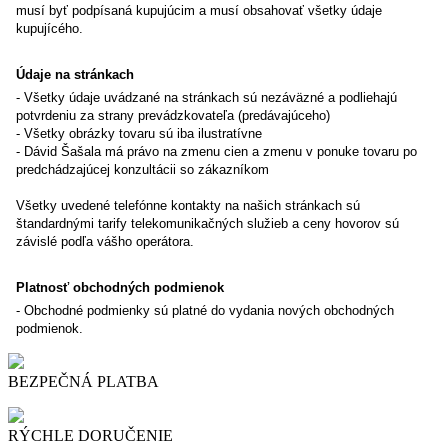
musí byť podpísaná kupujúcim a musí obsahovať všetky údaje
kupujícého.
Údaje na stránkach
- Všetky údaje uvádzané na stránkach
sú nezáväzné a podliehajú
potvrdeniu za strany prevádzkovateľa (predávajúceho)
- Všetky obrázky tovaru sú iba ilustratívne
-
Dávid Šašala má právo na zmenu cien a zmenu v ponuke tovaru po
predchádzajúcej konzultácii so zákazníkom
Všetky uvedené telefónne kontakty na našich stránkach sú
štandardnými tarify telekomunikačných služieb a ceny hovorov sú
závislé podľa vášho operátora.
Platnosť obchodných podmienok
- Obchodné podmienky sú platné do vydania nových obchodných
podmienok.
BEZPEČNÁ PLATBA
RÝCHLE DORUČENIE