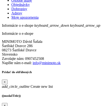
Osobné údaje
Objednávky
Dobropisy
Adresy
Moje upozornenia
Informácie o e-shope
keyboard_arrow_down
keyboard_arrow_up
Informácie o e-shope
MINIMOTO Dávid Šašala
Šarišské Dravce 286
08273 Šarišské Dravce
Slovensko
Zavolajte nám:
0907452508
Napíšte nám e-mail:
info@minimoto.sk
Pridať do obľúbených
×
add_circle_outline
Create new list
((modalTitle))
×