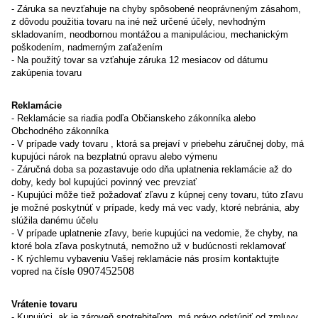
- Záruka sa nevzťahuje na chyby spôsobené neoprávneným zásahom,
z dôvodu použitia tovaru na iné než určené účely, nevhodným
skladovaním, neodbornou montážou a manipuláciou, mechanickým
poškodením, nadmerným zaťažením
- Na použitý tovar sa vzťahuje záruka 12 mesiacov od dátumu
zakúpenia tovaru
Reklamácie
- Reklamácie sa riadia podľa Občianskeho zákonníka alebo
Obchodného zákonníka
- V prípade vady tovaru , ktorá sa prejaví v priebehu záručnej doby, má
kupujúci nárok na bezplatnú opravu alebo výmenu
- Záručná doba sa pozastavuje odo dňa uplatnenia reklamácie až do
doby, kedy bol kupujúci povinný vec prevziať
- Kupujúci môže tiež požadovať zľavu z kúpnej ceny tovaru, túto zľavu
je možné poskytnúť v prípade, kedy má vec vady, ktoré nebránia, aby
slúžila danému účelu
- V prípade uplatnenie zľavy, berie kupujúci na vedomie, že chyby, na
ktoré bola zľava poskytnutá, nemožno už v budúcnosti reklamovať
- K rýchlemu vybaveniu Vašej reklamácie nás prosím kontaktujte
0907452508
vopred na čísle
Vrátenie tovaru
- Kupujúci, ak je zároveň spotrebiteľom, má právo odstúpiť od zmluvy