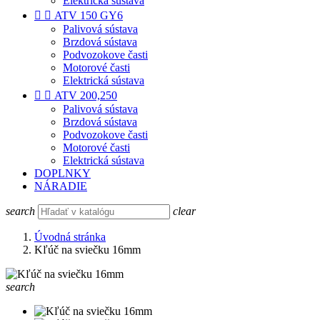
Elektrická sústava


ATV 150 GY6
Palivová sústava
Brzdová sústava
Podvozokove časti
Motorové časti
Elektrická sústava


ATV 200,250
Palivová sústava
Brzdová sústava
Podvozokove časti
Motorové časti
Elektrická sústava
DOPLNKY
NÁRADIE
search
clear
Úvodná stránka
Kľúč na sviečku 16mm
search