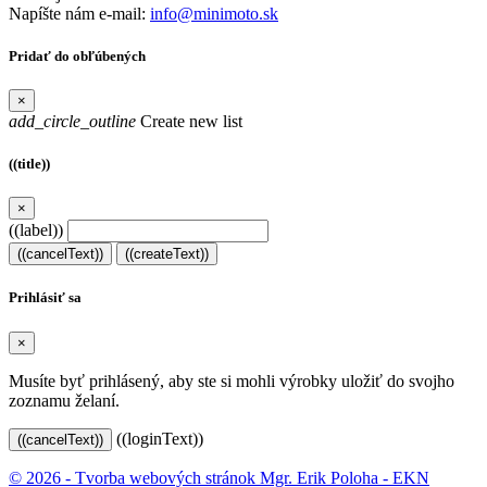
Napíšte nám e-mail:
info@minimoto.sk
Pridať do obľúbených
×
add_circle_outline
Create new list
((title))
×
((label))
((cancelText))
((createText))
Prihlásiť sa
×
Musíte byť prihlásený, aby ste si mohli výrobky uložiť do svojho
zoznamu želaní.
((loginText))
((cancelText))
© 2026 - Tvorba webových stránok Mgr. Erik Poloha - EKN