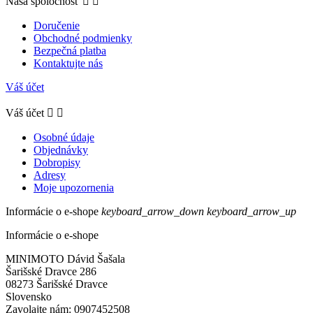
Naša spoločnosť


Doručenie
Obchodné podmienky
Bezpečná platba
Kontaktujte nás
Váš účet
Váš účet


Osobné údaje
Objednávky
Dobropisy
Adresy
Moje upozornenia
Informácie o e-shope
keyboard_arrow_down
keyboard_arrow_up
Informácie o e-shope
MINIMOTO Dávid Šašala
Šarišské Dravce 286
08273 Šarišské Dravce
Slovensko
Zavolajte nám:
0907452508