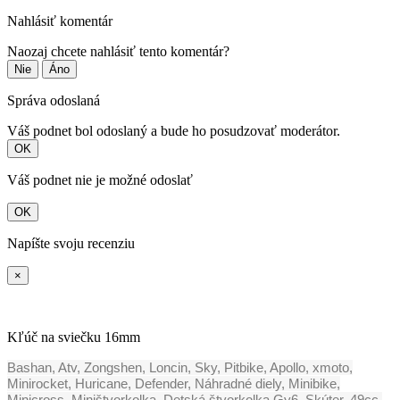
Nahlásiť komentár
Naozaj chcete nahlásiť tento komentár?
Nie
Áno
Správa odoslaná
Váš podnet bol odoslaný a bude ho posudzovať moderátor.
OK
Váš podnet nie je možné odoslať
OK
Napíšte svoju recenziu
×
Kľúč na sviečku 16mm
Bashan, Atv, Zongshen, Loncin, Sky, Pitbike, Apollo, xmoto,
Minirocket, Huricane, Defender, Náhradné diely, Minibike,
Minicross, Miništvorkolka, Detská štvorkolka,Gy6, Skúter, 49cc,