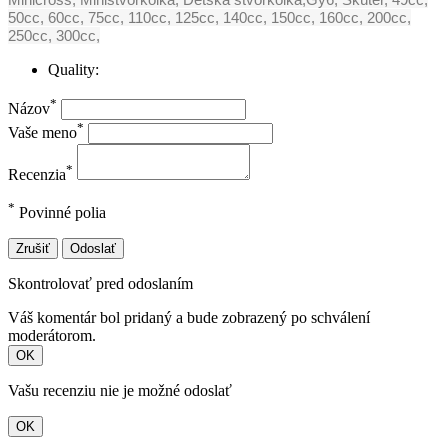
50cc, 60cc, 75cc, 110cc, 125cc, 140cc, 150cc, 160cc, 200cc,
250cc, 300cc,
Quality:
*
Názov
*
Vaše meno
*
Recenzia
*
Povinné polia
Zrušiť
Odoslať
Skontrolovať pred odoslaním
Váš komentár bol pridaný a bude zobrazený po schválení
moderátorom.
OK
Vašu recenziu nie je možné odoslať
OK