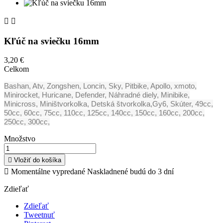


Kľúč na sviečku 16mm
3,20 €
Celkom
Bashan, Atv, Zongshen, Loncin, Sky, Pitbike, Apollo, xmoto,
Minirocket, Huricane, Defender, Náhradné diely, Minibike,
Minicross, Miništvorkolka, Detská štvorkolka,Gy6, Skúter, 49cc,
50cc, 60cc, 75cc, 110cc, 125cc, 140cc, 150cc, 160cc, 200cc,
250cc, 300cc,
Množstvo

Vložiť do košíka

Momentálne vypredané Naskladnené budú do 3 dní
Zdieľať
Zdieľať
Tweetnuť