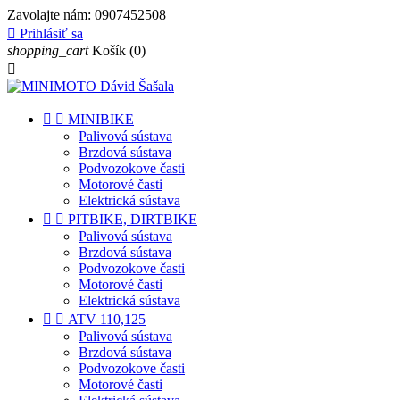
Zavolajte nám:
0907452508

Prihlásiť sa
shopping_cart
Košík
(0)



MINIBIKE
Palivová sústava
Brzdová sústava
Podvozokove časti
Motorové časti
Elektrická sústava


PITBIKE, DIRTBIKE
Palivová sústava
Brzdová sústava
Podvozokove časti
Motorové časti
Elektrická sústava


ATV 110,125
Palivová sústava
Brzdová sústava
Podvozokove časti
Motorové časti