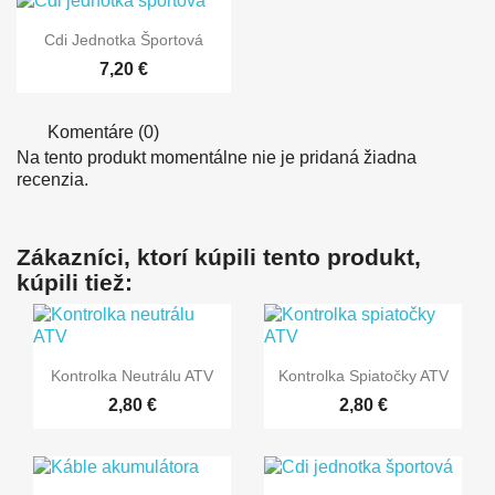

Rýchly náhľad
Cdi Jednotka Športová
7,20 €
Komentáre (0)
Na tento produkt momentálne nie je pridaná žiadna
recenzia.
Zákazníci, ktorí kúpili tento produkt,
kúpili tiež:


Rýchly náhľad
Rýchly náhľad
Kontrolka Neutrálu ATV
Kontrolka Spiatočky ATV
2,80 €
2,80 €