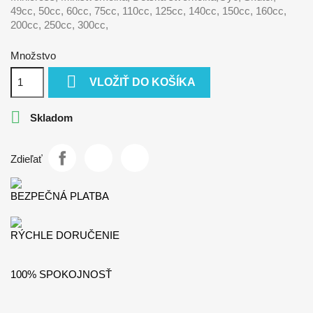
49cc, 50cc, 60cc, 75cc, 110cc, 125cc, 140cc, 150cc, 160cc,
200cc, 250cc, 300cc,
Množstvo

VLOŽIŤ DO KOŠÍKA

Skladom
Zdieľať
BEZPEČNÁ PLATBA
RÝCHLE DORUČENIE
100% SPOKOJNOSŤ