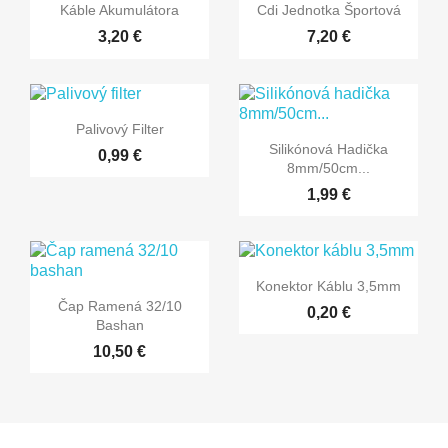


Rýchly náhľad
Rýchly náhľad
Káble Akumulátora
Cdi Jednotka Športová
3,20 €
7,20 €

Rýchly náhľad
Palivový Filter

Rýchly náhľad
Silikónová Hadička
0,99 €
8mm/50cm...
1,99 €

Rýchly náhľad
Konektor Káblu 3,5mm

Rýchly náhľad
Čap Ramená 32/10
0,20 €
Bashan
10,50 €