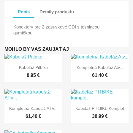
Popis
Detaily produktu
Konektory pre 2-zasuvkové CDI s tesniacou
gumičkou
MOHLO BY VÁS ZAUJAŤ AJ


Rýchly náhľad
Rýchly náhľad
Kabeláž Pitbike
Kompletná Kabeláž Atv...
8,95 €
61,40 €


Rýchly náhľad
Rýchly náhľad
Kompletná Kabeláž ATV...
Kabeláž PITBIKE Komplet
61,40 €
38,99 €