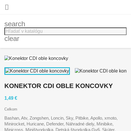

search
clear
KONEKTOR CDI OBLE KONCOVKY
1,49 €
Celkom
Bashan, Atv, Zongshen, Loncin, Sky, Pitbike, Apollo, xmoto,
Minirocket, Huricane, Defender, Náhradné diely, Minibike,
Minicross, Miništvorkolka, Detská štvorkolka,Gy6, Skúter,