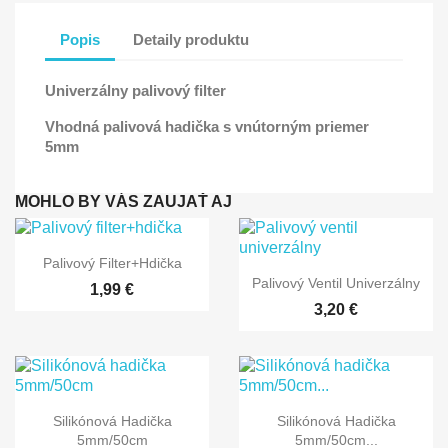
Popis
Detaily produktu
Univerzálny palivový filter
Vhodná palivová hadička s vnútorným priemer
5mm
MOHLO BY VÁS ZAUJAŤ AJ

Rýchly náhľad
Palivový Filter+hdička

Rýchly náhľad
Palivový Ventil Univerzálny
1,99 €
3,20 €


Rýchly náhľad
Rýchly náhľad
Silikónová Hadička
Silikónová Hadička
5mm/50cm
5mm/50cm...