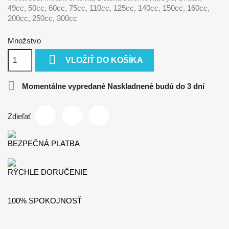
49cc, 50cc, 60cc, 75cc, 110cc, 125cc, 140cc, 150cc, 160cc,
200cc, 250cc, 300cc
Množstvo

VLOŽIŤ DO KOŠÍKA

Momentálne vypredané Naskladnené budú do 3 dní
Zdieľať
BEZPEČNÁ PLATBA
RÝCHLE DORUČENIE
100% SPOKOJNOSŤ