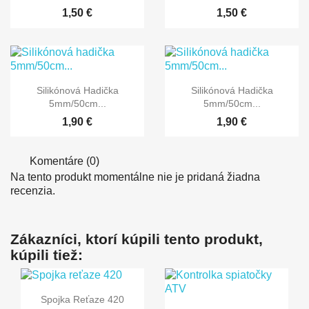
1,50 €
1,50 €


Rýchly náhľad
Rýchly náhľad
Silikónová Hadička
Silikónová Hadička
5mm/50cm...
5mm/50cm...
1,90 €
1,90 €
Komentáre (0)
Na tento produkt momentálne nie je pridaná žiadna
recenzia.
Zákazníci, ktorí kúpili tento produkt,
kúpili tiež:

Rýchly náhľad
Spojka Reťaze 420