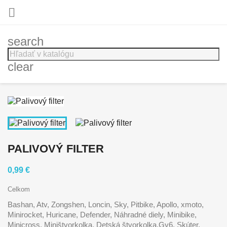

search
clear
PALIVOVÝ FILTER
0,99 €
Celkom
Bashan, Atv, Zongshen, Loncin, Sky, Pitbike, Apollo, xmoto,
Minirocket, Huricane, Defender, Náhradné diely, Minibike,
Minicross, Miništvorkolka, Detská štvorkolka,Gy6, Skúter,