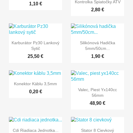

Rýchly náhľad
Kontrolka Spiatočky ATV
1,10 €
2,80 €


Rýchly náhľad
Rýchly náhľad
Karburátor Pz30 Lankový
Silikónová Hadička
Sytič
5mm/50cm...
25,50 €
1,90 €

Rýchly náhľad
Konektor Káblu 3,5mm

Rýchly náhľad
Valec, Piest Yx140cc
0,20 €
56mm
48,90 €


Rýchly náhľad
Rýchly náhľad
Cdi Riadiaca Jednotka...
Stator 8 Cievkový