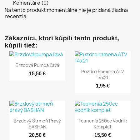
Komentáre (0)
Na tento produkt momentálne nie je pridaná žiadna
recenzia.
Zákazníci, ktorí kúpili tento produkt,
kúpili tiež:
Rýchly náhľad

Brzdová Pumpa Ľavá
Rýchly náhľad

Puzdro Ramena ATV
15,50 €
14x21
1,95 €
Rýchly náhľad
Rýchly náhľad


Brzdový Strmeň Pravý
Tesnenia 250cc Vodník
BASHAN
Komplet
20,50 €
15,50 €