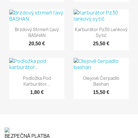
Rýchly náhľad
Rýchly náhľad


Brzdový Strmeň Ľavý
Karburátor Pz30 Lankový
BASHAN
Sytič
20,50 €
25,50 €
Rýchly náhľad
Rýchly náhľad


Podložka Pod
Olejové Čerpadlo
Karburátor...
Bashan
1,80 €
15,50 €
BEZPEČNÁ PLATBA