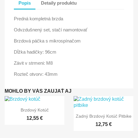
Popis
Detaily produktu
Predná kompletná brzda
Odvzdušnený set, stačí namontovať
Brzdová páčka s mikrospínačom
Dĺžka hadičky: 96cm
Závit v strmeni: M8
Rozteč otvorv: 43mm
MOHLO BY VÁS ZAUJAŤ AJ

Rýchly náhľad
Brzdový Kotúč

Rýchly náhľad
Zadný Brzdový Kotúč Pitbike
12,55 €
12,75 €