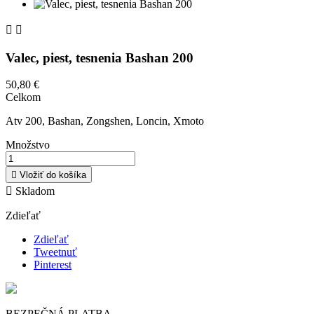


Valec, piest, tesnenia Bashan 200
50,80 €
Celkom
Atv 200, Bashan, Zongshen, Loncin, Xmoto
Množstvo

Vložiť do košíka

Skladom
Zdieľať
Zdieľať
Tweetnuť
Pinterest
BEZPEČNÁ PLATBA