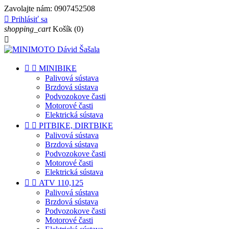
Zavolajte nám:
0907452508

Prihlásiť sa
shopping_cart
Košík
(0)



MINIBIKE
Palivová sústava
Brzdová sústava
Podvozokove časti
Motorové časti
Elektrická sústava


PITBIKE, DIRTBIKE
Palivová sústava
Brzdová sústava
Podvozokove časti
Motorové časti
Elektrická sústava


ATV 110,125
Palivová sústava
Brzdová sústava
Podvozokove časti
Motorové časti