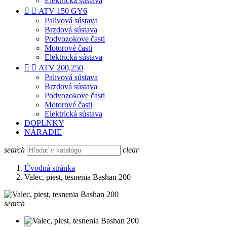
Elektrická sústava


ATV 150 GY6
Palivová sústava
Brzdová sústava
Podvozokove časti
Motorové časti
Elektrická sústava


ATV 200,250
Palivová sústava
Brzdová sústava
Podvozokove časti
Motorové časti
Elektrická sústava
DOPLNKY
NÁRADIE
search
clear
Úvodná stránka
Valec, piest, tesnenia Bashan 200
search