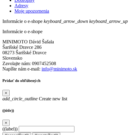
Dobropisy
Adresy
Moje upozornenia
Informácie o e-shope
keyboard_arrow_down
keyboard_arrow_up
Informácie o e-shope
MINIMOTO Dávid Šašala
Šarišské Dravce 286
08273 Šarišské Dravce
Slovensko
Zavolajte nám:
0907452508
Napíšte nám e-mail:
info@minimoto.sk
Pridať do obľúbených
×
add_circle_outline
Create new list
((title))
×
((label))