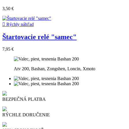
3,50 €

Rýchly náhľad
Štartovacie relé "samec"
7,95 €
Atv 200, Bashan, Zongshen, Loncin, Xmoto
BEZPEČNÁ PLATBA
RÝCHLE DORUČENIE