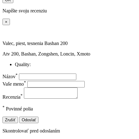
Napíšte svoju recenziu
×
Valec, piest, tesnenia Bashan 200
Atv 200, Bashan, Zongshen, Loncin, Xmoto
Quality:
*
Názov
*
Vaše meno
*
Recenzia
*
Povinné polia
Zrušiť
Odoslať
Skontrolovať pred odoslaním