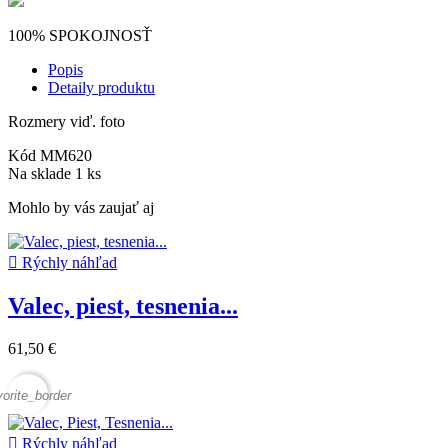
100% SPOKOJNOSŤ
Popis
Detaily produktu
Rozmery viď. foto
Kód
MM620
Na sklade
1 ks
Mohlo by vás zaujať aj

Rýchly náhľad
Valec, piest, tesnenia...
61,50 €
vorite_border

Rýchly náhľad