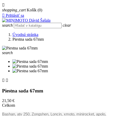

shopping_cart
Košík
(0)

Prihlásiť sa
search
clear
Úvodná stránka
Piestna sada 67mm
search


Piestna sada 67mm
21,50 €
Celkom
Bashan, atv 250, Zongshen, Loncin, xmoto, minirocket, apolo,