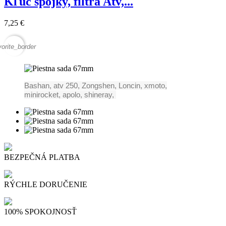
Kľuč spojky, filtra Atv,...
7,25 €
vorite_border
Bashan, atv 250, Zongshen, Loncin, xmoto,
minirocket, apolo, shineray,
BEZPEČNÁ PLATBA
RÝCHLE DORUČENIE
100% SPOKOJNOSŤ