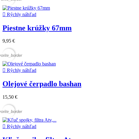

Rýchly náhľad
Piestne krúžky 67mm
9,95 €
vorite_border

Rýchly náhľad
Olejové čerpadlo bashan
15,50 €
vorite_border

Rýchly náhľad