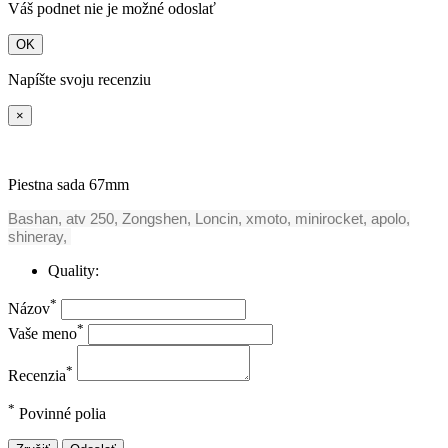
Váš podnet nie je možné odoslať
OK
Napíšte svoju recenziu
×
Piestna sada 67mm
Bashan, atv 250, Zongshen, Loncin, xmoto, minirocket, apolo,
shineray,
Quality:
*
Názov
*
Vaše meno
*
Recenzia
*
Povinné polia