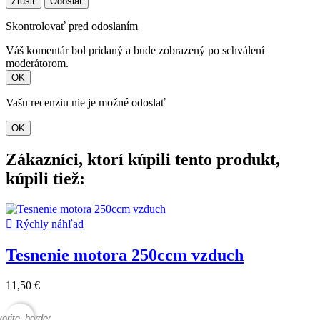
Zrušiť
Odoslať
Skontrolovať pred odoslaním
Váš komentár bol pridaný a bude zobrazený po schválení
moderátorom.
OK
Vašu recenziu nie je možné odoslať
OK
Zákazníci, ktorí kúpili tento produkt,
kúpili tiež:

Rýchly náhľad
Tesnenie motora 250ccm vzduch
11,50 €
vorite_border