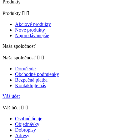
Produkty
Produkty


Akciové produkty
Nové produkty
Najpredávanejšie
Naša spoločnosť
Naša spoločnosť


Doručenie
Obchodné podmienky
Bezpečná platba
Kontaktujte nás
Váš účet
Váš účet


Osobné údaje
Objednávky
Dobropisy
Adresy