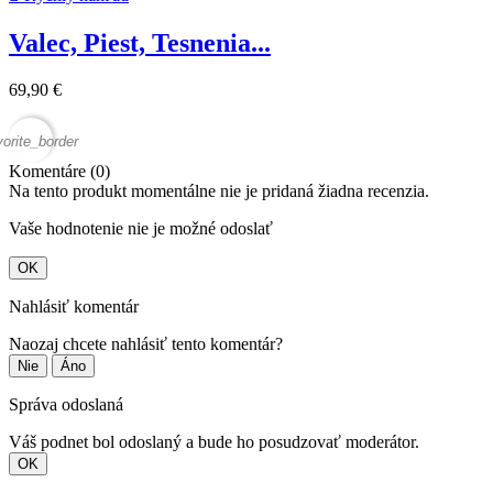
Valec, Piest, Tesnenia...
69,90 €
vorite_border
Komentáre (0)
Na tento produkt momentálne nie je pridaná žiadna recenzia.
Vaše hodnotenie nie je možné odoslať
OK
Nahlásiť komentár
Naozaj chcete nahlásiť tento komentár?
Nie
Áno
Správa odoslaná
Váš podnet bol odoslaný a bude ho posudzovať moderátor.
OK