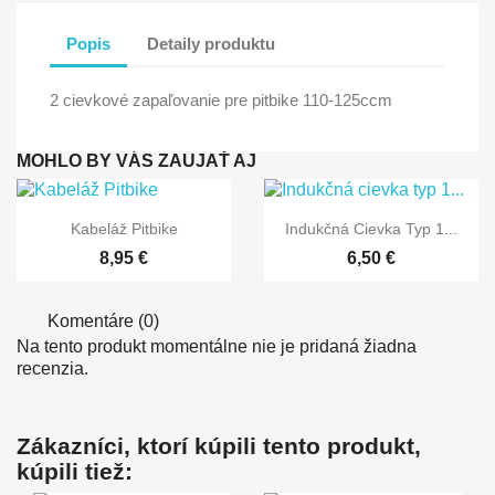
Popis
Detaily produktu
2 cievkové zapaľovanie pre pitbike 110-125ccm
MOHLO BY VÁS ZAUJAŤ AJ


Rýchly náhľad
Rýchly náhľad
Kabeláž Pitbike
Indukčná Cievka Typ 1...
8,95 €
6,50 €
Komentáre (0)
Na tento produkt momentálne nie je pridaná žiadna
recenzia.
Zákazníci, ktorí kúpili tento produkt,
kúpili tiež: