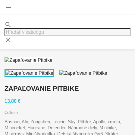

search
clear
ZAPAĽOVANIE PITBIKE
13,80 €
Celkom
Bashan, Atv, Zongshen, Loncin, Sky, Pitbike, Apollo, xmoto,
Minirocket, Huricane, Defender, Náhradné diely, Minibike,
Minicross, Miništvorkolka, Detská štvorkolka,Gy6, Skúter,