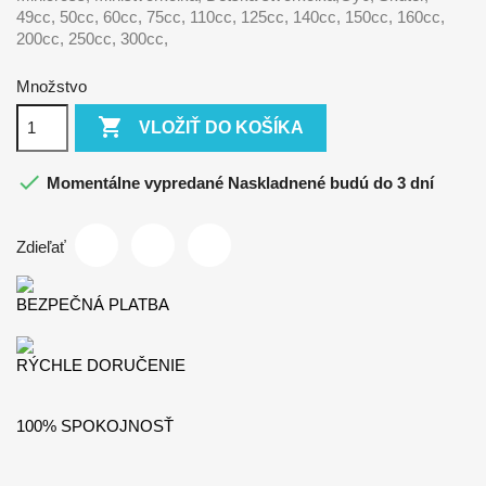
49cc, 50cc, 60cc, 75cc, 110cc, 125cc, 140cc, 150cc, 160cc,
200cc, 250cc, 300cc,
Množstvo

VLOŽIŤ DO KOŠÍKA

Momentálne vypredané Naskladnené budú do 3 dní
Zdieľať
BEZPEČNÁ PLATBA
RÝCHLE DORUČENIE
100% SPOKOJNOSŤ