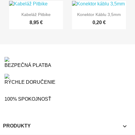


Rýchly náhľad
Rýchly náhľad
Kabeláž Pitbike
Konektor Káblu 3,5mm
8,95 €
0,20 €
BEZPEČNÁ PLATBA
RÝCHLE DORUČENIE
100% SPOKOJNOSŤ

PRODUKTY