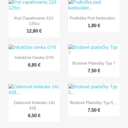


Rýchly náhľad
Rýchly náhľad
Kryt Zapaľovania 110-
Podložka Pod Karburátor...
125cc
1,80 €
12,80 €

Rýchly náhľad
Indukčná Cievka GY6

Rýchly náhľad
Brzdové Platničky Typ 7
6,85 €
7,50 €


Rýchly náhľad
Rýchly náhľad
Záberové Koliesko 14z
Brzdové Platničky Typ 5,...
428...
7,50 €
6,50 €