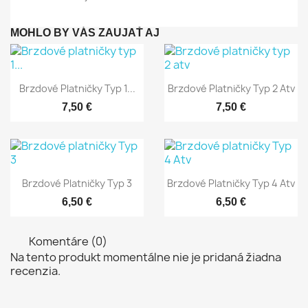
MOHLO BY VÁS ZAUJAŤ AJ
Rýchly náhľad
Rýchly náhľad


Brzdové Platničky Typ 1...
Brzdové Platničky Typ 2 Atv
7,50 €
7,50 €
Rýchly náhľad
Rýchly náhľad


Brzdové Platničky Typ 3
Brzdové Platničky Typ 4 Atv
6,50 €
6,50 €
Komentáre (0)
Na tento produkt momentálne nie je pridaná žiadna
recenzia.