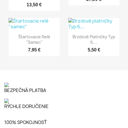
13,50 €
Rýchly náhľad
Rýchly náhľad


Štartovacie Relé
Brzdové Platničky Typ
"samec"
6,...
7,95 €
5,50 €
BEZPEČNÁ PLATBA
RÝCHLE DORUČENIE
100% SPOKOJNOSŤ