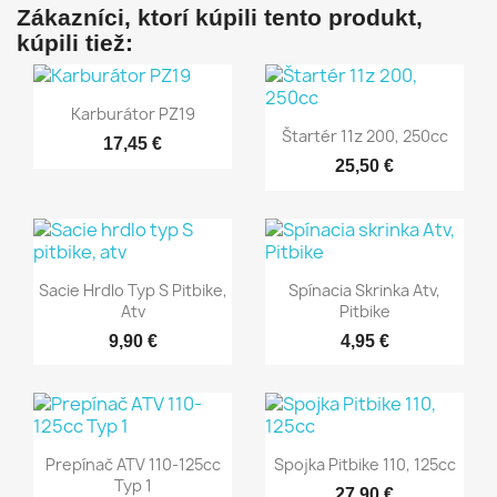
Zákazníci, ktorí kúpili tento produkt,
kúpili tiež:
Rýchly náhľad

Karburátor PZ19
Rýchly náhľad

Štartér 11z 200, 250cc
17,45 €
25,50 €
Rýchly náhľad
Rýchly náhľad


Sacie Hrdlo Typ S Pitbike,
Spínacia Skrinka Atv,
Atv
Pitbike
9,90 €
4,95 €
Rýchly náhľad
Rýchly náhľad


Prepínač ATV 110-125cc
Spojka Pitbike 110, 125cc
Typ 1
27,90 €