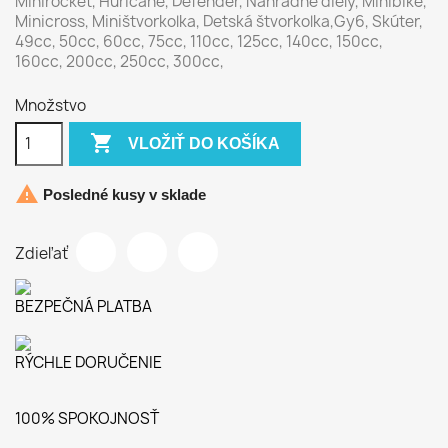
Minirocket, Huricane, Defender, Náhradné diely, Minibike,
Minicross, Miništvorkolka, Detská štvorkolka,Gy6, Skúter,
49cc, 50cc, 60cc, 75cc, 110cc, 125cc, 140cc, 150cc,
160cc, 200cc, 250cc, 300cc,
Množstvo

VLOŽIŤ DO KOŠÍKA

Posledné kusy v sklade
Zdieľať
BEZPEČNÁ PLATBA
RÝCHLE DORUČENIE
100% SPOKOJNOSŤ