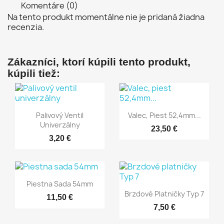
Komentáre (0)
Na tento produkt momentálne nie je pridaná žiadna
recenzia.
Zákazníci, ktorí kúpili tento produkt,
kúpili tiež:
Rýchly náhľad
Rýchly náhľad


Palivový Ventil
Valec, Piest 52,4mm...
Univerzálny
23,50 €
3,20 €
Rýchly náhľad

Piestna Sada 54mm
Rýchly náhľad

Brzdové Platničky Typ 7
11,50 €
7,50 €