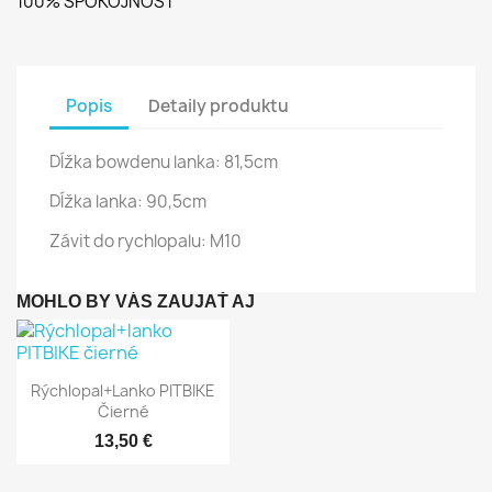
100% SPOKOJNOSŤ
Popis
Detaily produktu
Dĺžka bowdenu lanka: 81,5cm
Dĺžka lanka: 90,5cm
Závit do rychlopalu: M10
MOHLO BY VÁS ZAUJAŤ AJ
Rýchly náhľad

Rýchlopal+lanko PITBIKE
Čierné
13,50 €