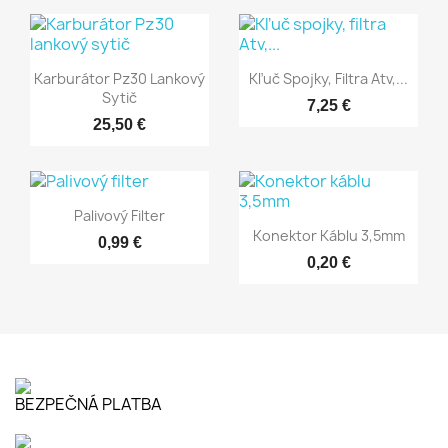
Rýchly náhľad
Rýchly náhľad


Karburátor Pz30 Lankový
Kľuč Spojky, Filtra Atv,...
Sytič
7,25 €
25,50 €
Rýchly náhľad

Palivový Filter
Rýchly náhľad

Konektor Káblu 3,5mm
0,99 €
0,20 €
BEZPEČNÁ PLATBA