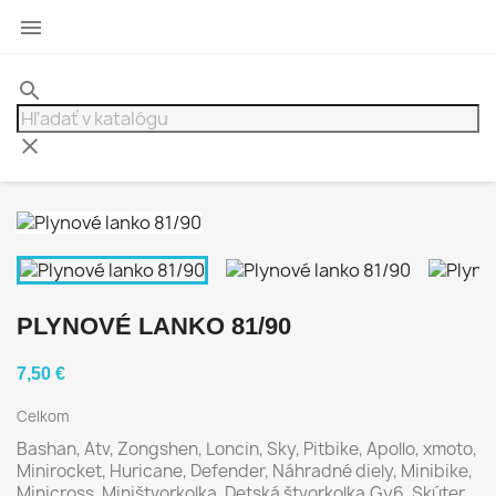

search
clear
PLYNOVÉ LANKO 81/90
7,50 €
Celkom
Bashan, Atv, Zongshen, Loncin, Sky, Pitbike, Apollo, xmoto,
Minirocket, Huricane, Defender, Náhradné diely, Minibike,
Minicross, Miništvorkolka, Detská štvorkolka,Gy6, Skúter,