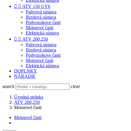
Elektrická sústava


ATV 150 GY6
Palivová sústava
Brzdová sústava
Podvozokove časti
Motorové časti
Elektrická sústava


ATV 200,250
Palivová sústava
Brzdová sústava
Podvozokove časti
Motorové časti
Elektrická sústava
DOPLNKY
NÁRADIE
search
clear
Úvodná stránka
ATV 200,250
Motorové časti
Motorové časti