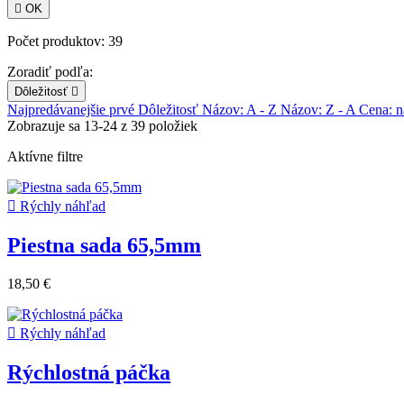

OK
Počet produktov: 39
Zoradiť podľa:
Dôležitosť

Najpredávanejšie prvé
Dôležitosť
Názov: A - Z
Názov: Z - A
Cena: n
Zobrazuje sa 13-24 z 39 položiek
Aktívne filtre

Rýchly náhľad
Piestna sada 65,5mm
18,50 €

Rýchly náhľad
Rýchlostná páčka