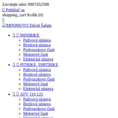
Zavolajte nám:
0907452508

Prihlásiť sa
shopping_cart
Košík
(0)



MINIBIKE
Palivová sústava
Brzdová sústava
Podvozokove časti
Motorové časti
Elektrická sústava


PITBIKE, DIRTBIKE
Palivová sústava
Brzdová sústava
Podvozokove časti
Motorové časti
Elektrická sústava


ATV 110,125
Palivová sústava
Brzdová sústava
Podvozokove časti
Motorové časti