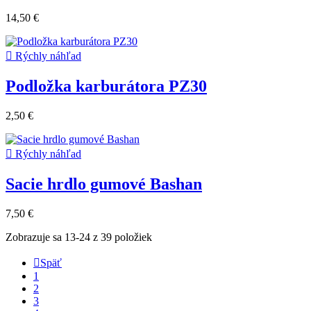
14,50 €

Rýchly náhľad
Podložka karburátora PZ30
2,50 €

Rýchly náhľad
Sacie hrdlo gumové Bashan
7,50 €
Zobrazuje sa 13-24 z 39 položiek

Späť
1
2
3