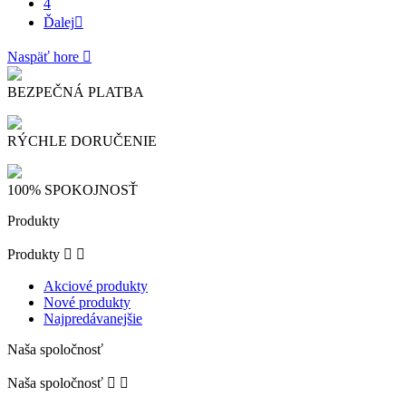
4
Ďalej

Naspäť hore

BEZPEČNÁ PLATBA
RÝCHLE DORUČENIE
100% SPOKOJNOSŤ
Produkty
Produkty


Akciové produkty
Nové produkty
Najpredávanejšie
Naša spoločnosť
Naša spoločnosť

