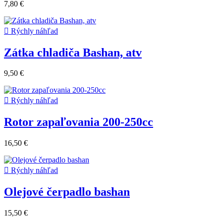
7,80 €

Rýchly náhľad
Zátka chladiča Bashan, atv
9,50 €

Rýchly náhľad
Rotor zapaľovania 200-250cc
16,50 €

Rýchly náhľad
Olejové čerpadlo bashan
15,50 €